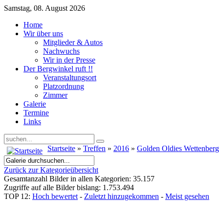
Samstag, 08. August 2026
Home
Wir über uns
Mitglieder & Autos
Nachwuchs
Wir in der Presse
Der Bergwinkel ruft !!
Veranstaltungsort
Platzordnung
Zimmer
Galerie
Termine
Links
Startseite
»
Treffen
»
2016
»
Golden Oldies Wettenber
Zurück zur Kategorieübersicht
Gesamtanzahl Bilder in allen Kategorien: 35.157
Zugriffe auf alle Bilder bislang: 1.753.494
TOP 12:
Hoch bewertet
-
Zuletzt hinzugekommen
-
Meist gesehen