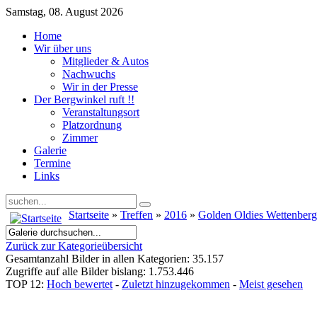
Samstag, 08. August 2026
Home
Wir über uns
Mitglieder & Autos
Nachwuchs
Wir in der Presse
Der Bergwinkel ruft !!
Veranstaltungsort
Platzordnung
Zimmer
Galerie
Termine
Links
Startseite
»
Treffen
»
2016
»
Golden Oldies Wettenber
Zurück zur Kategorieübersicht
Gesamtanzahl Bilder in allen Kategorien: 35.157
Zugriffe auf alle Bilder bislang: 1.753.446
TOP 12:
Hoch bewertet
-
Zuletzt hinzugekommen
-
Meist gesehen