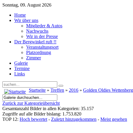
Sonntag, 09. August 2026
Home
Wir über uns
Mitglieder & Autos
Nachwuchs
Wir in der Presse
Der Bergwinkel ruft !!
Veranstaltungsort
Platzordnung
Zimmer
Galerie
Termine
Links
Startseite
»
Treffen
»
2016
»
Golden Oldies Wettenber
Zurück zur Kategorieübersicht
Gesamtanzahl Bilder in allen Kategorien: 35.157
Zugriffe auf alle Bilder bislang: 1.753.820
TOP 12:
Hoch bewertet
-
Zuletzt hinzugekommen
-
Meist gesehen