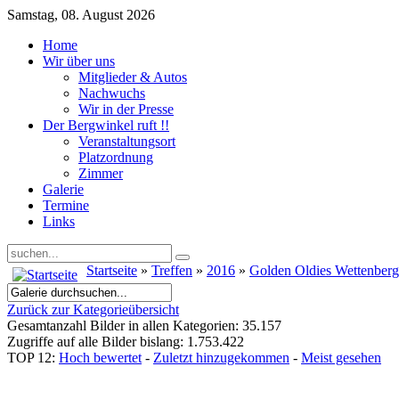
Samstag, 08. August 2026
Home
Wir über uns
Mitglieder & Autos
Nachwuchs
Wir in der Presse
Der Bergwinkel ruft !!
Veranstaltungsort
Platzordnung
Zimmer
Galerie
Termine
Links
Startseite
»
Treffen
»
2016
»
Golden Oldies Wettenber
Zurück zur Kategorieübersicht
Gesamtanzahl Bilder in allen Kategorien: 35.157
Zugriffe auf alle Bilder bislang: 1.753.422
TOP 12:
Hoch bewertet
-
Zuletzt hinzugekommen
-
Meist gesehen