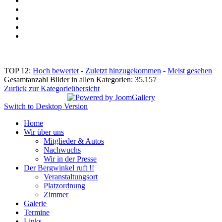
TOP 12:
Hoch bewertet
-
Zuletzt hinzugekommen
-
Meist gesehen
Gesamtanzahl Bilder in allen Kategorien: 35.157
Zurück zur Kategorieübersicht
Switch to Desktop Version
Home
Wir über uns
Mitglieder & Autos
Nachwuchs
Wir in der Presse
Der Bergwinkel ruft !!
Veranstaltungsort
Platzordnung
Zimmer
Galerie
Termine
Links