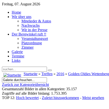
Freitag, 07. August 2026
Home
Wir über uns
Mitglieder & Autos
Nachwuchs
Wir in der Presse
Der Bergwinkel ruft !!
Veranstaltungsort
Platzordnung
Zimmer
Galerie
Termine
Links
Startseite
»
Treffen
»
2016
»
Golden Oldies Wettenber
Zurück zur Kategorieübersicht
Gesamtanzahl Bilder in allen Kategorien: 35.157
Zugriffe auf alle Bilder bislang: 1.753.395
TOP 12:
Hoch bewertet
-
Zuletzt hinzugekommen
-
Meist gesehen