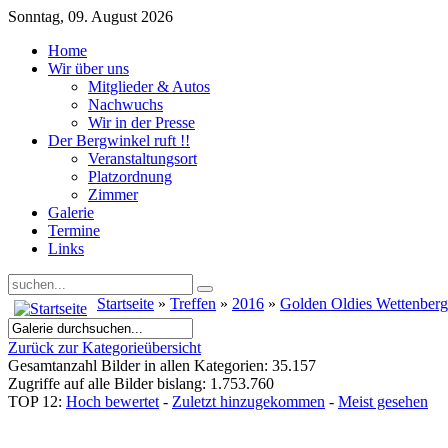
Sonntag, 09. August 2026
Home
Wir über uns
Mitglieder & Autos
Nachwuchs
Wir in der Presse
Der Bergwinkel ruft !!
Veranstaltungsort
Platzordnung
Zimmer
Galerie
Termine
Links
Startseite
»
Treffen
»
2016
»
Golden Oldies Wettenber
Zurück zur Kategorieübersicht
Gesamtanzahl Bilder in allen Kategorien: 35.157
Zugriffe auf alle Bilder bislang: 1.753.760
TOP 12:
Hoch bewertet
-
Zuletzt hinzugekommen
-
Meist gesehen