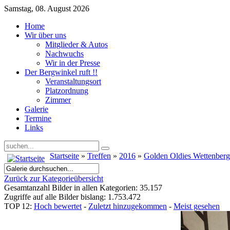
Samstag, 08. August 2026
Home
Wir über uns
Mitglieder & Autos
Nachwuchs
Wir in der Presse
Der Bergwinkel ruft !!
Veranstaltungsort
Platzordnung
Zimmer
Galerie
Termine
Links
Startseite
»
Treffen
»
2016
»
Golden Oldies Wettenber
Zurück zur Kategorieübersicht
Gesamtanzahl Bilder in allen Kategorien: 35.157
Zugriffe auf alle Bilder bislang: 1.753.472
TOP 12:
Hoch bewertet
-
Zuletzt hinzugekommen
-
Meist gesehen