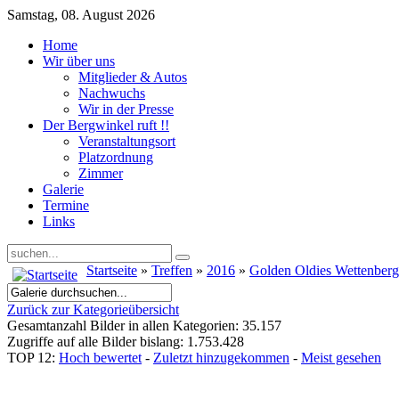
Samstag, 08. August 2026
Home
Wir über uns
Mitglieder & Autos
Nachwuchs
Wir in der Presse
Der Bergwinkel ruft !!
Veranstaltungsort
Platzordnung
Zimmer
Galerie
Termine
Links
Startseite
»
Treffen
»
2016
»
Golden Oldies Wettenber
Zurück zur Kategorieübersicht
Gesamtanzahl Bilder in allen Kategorien: 35.157
Zugriffe auf alle Bilder bislang: 1.753.428
TOP 12:
Hoch bewertet
-
Zuletzt hinzugekommen
-
Meist gesehen