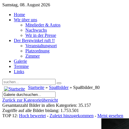
Samstag, 08. August 2026
Home
Wir über uns
Mitglieder & Autos
Nachwuchs
Wir in der Presse
Der Bergwinkel ruft !!
Veranstaltungsort
Platzordnung
Zimmer
Galerie
Termine
Links
Startseite
»
Spaßbilder
» Spaßbilder_80
Zurück zur Kategorieübersicht
Gesamtanzahl Bilder in allen Kategorien: 35.157
Zugriffe auf alle Bilder bislang: 1.753.501
TOP 12:
Hoch bewertet
-
Zuletzt hinzugekommen
-
Meist gesehen