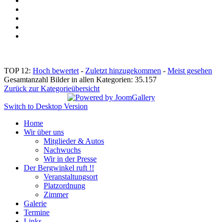
TOP 12:
Hoch bewertet
-
Zuletzt hinzugekommen
-
Meist gesehen
Gesamtanzahl Bilder in allen Kategorien: 35.157
Zurück zur Kategorieübersicht
Switch to Desktop Version
Home
Wir über uns
Mitglieder & Autos
Nachwuchs
Wir in der Presse
Der Bergwinkel ruft !!
Veranstaltungsort
Platzordnung
Zimmer
Galerie
Termine
Links