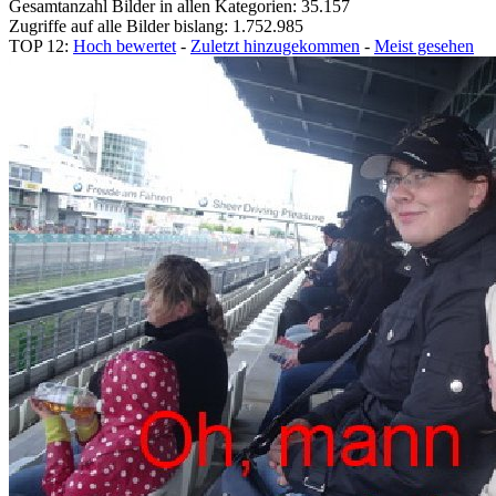
Gesamtanzahl Bilder in allen Kategorien: 35.157
Zugriffe auf alle Bilder bislang: 1.752.985
TOP 12:
Hoch bewertet
-
Zuletzt hinzugekommen
-
Meist gesehen