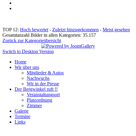
TOP 12:
Hoch bewertet
-
Zuletzt hinzugekommen
-
Meist gesehen
Gesamtanzahl Bilder in allen Kategorien: 35.157
Zurück zur Kategorieübersicht
Switch to Desktop Version
Home
Wir über uns
Mitglieder & Autos
Nachwuchs
Wir in der Presse
Der Bergwinkel ruft !!
Veranstaltungsort
Platzordnung
Zimmer
Galerie
Termine
Links