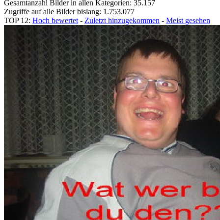
Gesamtanzahl Bilder in allen Kategorien: 35.157
Zugriffe auf alle Bilder bislang: 1.753.077
TOP 12:
Hoch bewertet
-
Zuletzt hinzugekommen
-
Meist gesehen