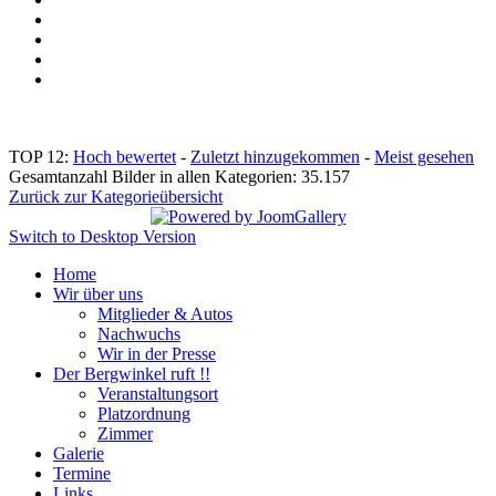
TOP 12:
Hoch bewertet
-
Zuletzt hinzugekommen
-
Meist gesehen
Gesamtanzahl Bilder in allen Kategorien: 35.157
Zurück zur Kategorieübersicht
Switch to Desktop Version
Home
Wir über uns
Mitglieder & Autos
Nachwuchs
Wir in der Presse
Der Bergwinkel ruft !!
Veranstaltungsort
Platzordnung
Zimmer
Galerie
Termine
Links