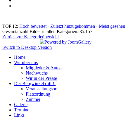
TOP 12:
Hoch bewertet
-
Zuletzt hinzugekommen
-
Meist gesehen
Gesamtanzahl Bilder in allen Kategorien: 35.157
Zurück zur Kategorieübersicht
Switch to Desktop Version
Home
Wir über uns
Mitglieder & Autos
Nachwuchs
Wir in der Presse
Der Bergwinkel ruft !!
Veranstaltungsort
Platzordnung
Zimmer
Galerie
Termine
Links