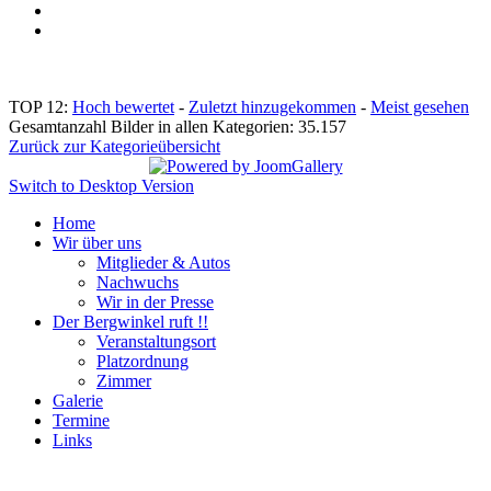
TOP 12:
Hoch bewertet
-
Zuletzt hinzugekommen
-
Meist gesehen
Gesamtanzahl Bilder in allen Kategorien: 35.157
Zurück zur Kategorieübersicht
Switch to Desktop Version
Home
Wir über uns
Mitglieder & Autos
Nachwuchs
Wir in der Presse
Der Bergwinkel ruft !!
Veranstaltungsort
Platzordnung
Zimmer
Galerie
Termine
Links