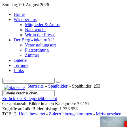
Sonntag, 09. August 2026
Home
Wir über uns
Mitglieder & Autos
Nachwuchs
Wir in der Presse
Der Bergwinkel ruft !!
Veranstaltungsort
Platzordnung
Zimmer
Galerie
Termine
Links
Startseite
»
Spaßbilder
» Spaßbilder_253
Zurück zur Kategorieübersicht
Gesamtanzahl Bilder in allen Kategorien: 35.157
Zugriffe auf alle Bilder bislang: 1.753.958
TOP 12:
Hoch bewertet
-
Zuletzt hinzugekommen
-
Meist gesehen