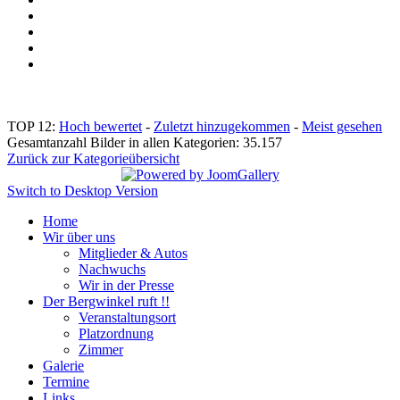
TOP 12:
Hoch bewertet
-
Zuletzt hinzugekommen
-
Meist gesehen
Gesamtanzahl Bilder in allen Kategorien: 35.157
Zurück zur Kategorieübersicht
Switch to Desktop Version
Home
Wir über uns
Mitglieder & Autos
Nachwuchs
Wir in der Presse
Der Bergwinkel ruft !!
Veranstaltungsort
Platzordnung
Zimmer
Galerie
Termine
Links