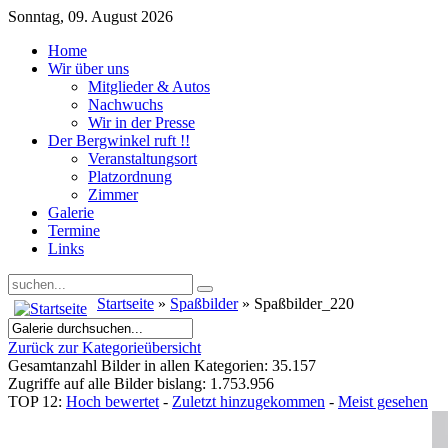
Sonntag, 09. August 2026
Home
Wir über uns
Mitglieder & Autos
Nachwuchs
Wir in der Presse
Der Bergwinkel ruft !!
Veranstaltungsort
Platzordnung
Zimmer
Galerie
Termine
Links
Startseite
»
Spaßbilder
» Spaßbilder_220
Zurück zur Kategorieübersicht
Gesamtanzahl Bilder in allen Kategorien: 35.157
Zugriffe auf alle Bilder bislang: 1.753.956
TOP 12:
Hoch bewertet
-
Zuletzt hinzugekommen
-
Meist gesehen