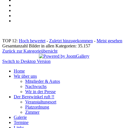
TOP 12:
Hoch bewertet
-
Zuletzt hinzugekommen
-
Meist gesehen
Gesamtanzahl Bilder in allen Kategorien: 35.157
Zurück zur Kategorieübersicht
Switch to Desktop Version
Home
Wir über uns
Mitglieder & Autos
Nachwuchs
Wir in der Presse
Der Bergwinkel ruft !!
Veranstaltungsort
Platzordnung
Zimmer
Galerie
Termine
Links