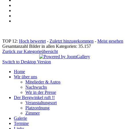
TOP 12:
Hoch bewertet
-
Zuletzt hinzugekommen
-
Meist gesehen
Gesamtanzahl Bilder in allen Kategorien: 35.157
Zurück zur Kategorieübersicht
Switch to Desktop Version
Home
Wir über uns
Mitglieder & Autos
Nachwuchs
Wir in der Presse
Der Bergwinkel ruft !!
Veranstaltungsort
Platzordnung
Zimmer
Galerie
Termine
Links