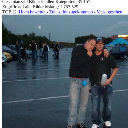
Gesamtanzahl Bilder in allen Kategorien: 35.157
Zugriffe auf alle Bilder bislang: 1.753.529
TOP 12:
Hoch bewertet
-
Zuletzt hinzugekommen
-
Meist gesehen