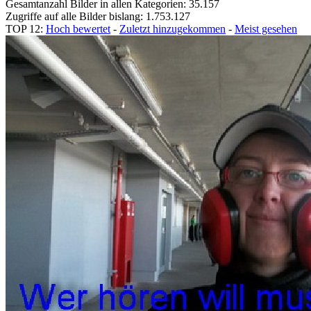
Gesamtanzahl Bilder in allen Kategorien: 35.157
Zugriffe auf alle Bilder bislang: 1.753.127
TOP 12:
Hoch bewertet
-
Zuletzt hinzugekommen
-
Meist gesehen