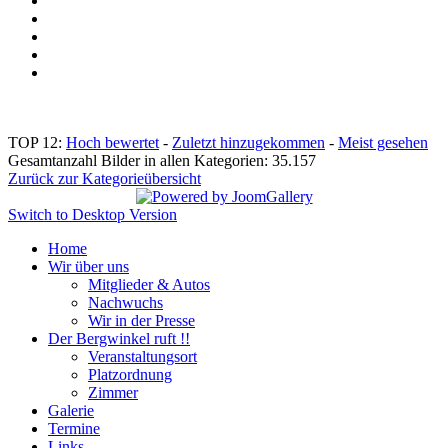
TOP 12:
Hoch bewertet
-
Zuletzt hinzugekommen
-
Meist gesehen
Gesamtanzahl Bilder in allen Kategorien: 35.157
Zurück zur Kategorieübersicht
Switch to Desktop Version
Home
Wir über uns
Mitglieder & Autos
Nachwuchs
Wir in der Presse
Der Bergwinkel ruft !!
Veranstaltungsort
Platzordnung
Zimmer
Galerie
Termine
Links