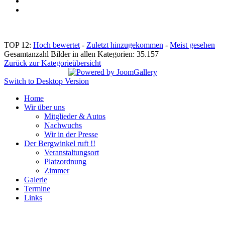
TOP 12:
Hoch bewertet
-
Zuletzt hinzugekommen
-
Meist gesehen
Gesamtanzahl Bilder in allen Kategorien: 35.157
Zurück zur Kategorieübersicht
Switch to Desktop Version
Home
Wir über uns
Mitglieder & Autos
Nachwuchs
Wir in der Presse
Der Bergwinkel ruft !!
Veranstaltungsort
Platzordnung
Zimmer
Galerie
Termine
Links