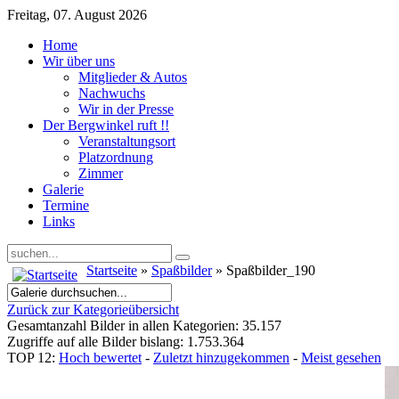
Freitag, 07. August 2026
Home
Wir über uns
Mitglieder & Autos
Nachwuchs
Wir in der Presse
Der Bergwinkel ruft !!
Veranstaltungsort
Platzordnung
Zimmer
Galerie
Termine
Links
Startseite
»
Spaßbilder
» Spaßbilder_190
Zurück zur Kategorieübersicht
Gesamtanzahl Bilder in allen Kategorien: 35.157
Zugriffe auf alle Bilder bislang: 1.753.364
TOP 12:
Hoch bewertet
-
Zuletzt hinzugekommen
-
Meist gesehen