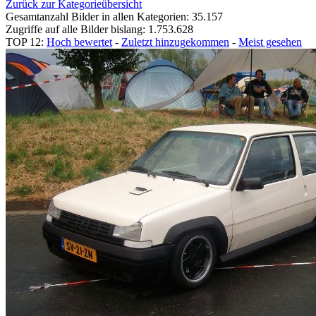
Zurück zur Kategorieübersicht
Gesamtanzahl Bilder in allen Kategorien: 35.157
Zugriffe auf alle Bilder bislang: 1.753.628
TOP 12:
Hoch bewertet
-
Zuletzt hinzugekommen
-
Meist gesehen