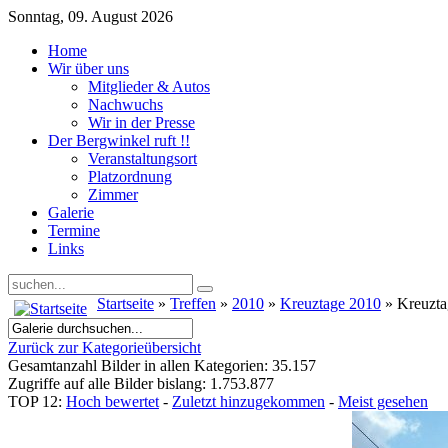
Sonntag, 09. August 2026
Home
Wir über uns
Mitglieder & Autos
Nachwuchs
Wir in der Presse
Der Bergwinkel ruft !!
Veranstaltungsort
Platzordnung
Zimmer
Galerie
Termine
Links
Startseite
»
Treffen
»
2010
»
Kreuztage 2010
» Kreuzt
Zurück zur Kategorieübersicht
Gesamtanzahl Bilder in allen Kategorien: 35.157
Zugriffe auf alle Bilder bislang: 1.753.877
TOP 12:
Hoch bewertet
-
Zuletzt hinzugekommen
-
Meist gesehen