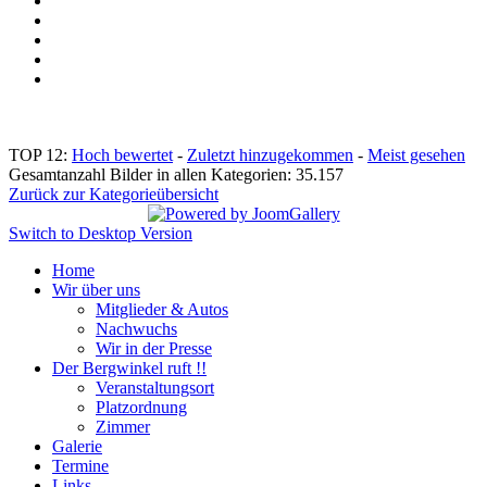
TOP 12:
Hoch bewertet
-
Zuletzt hinzugekommen
-
Meist gesehen
Gesamtanzahl Bilder in allen Kategorien: 35.157
Zurück zur Kategorieübersicht
Switch to Desktop Version
Home
Wir über uns
Mitglieder & Autos
Nachwuchs
Wir in der Presse
Der Bergwinkel ruft !!
Veranstaltungsort
Platzordnung
Zimmer
Galerie
Termine
Links