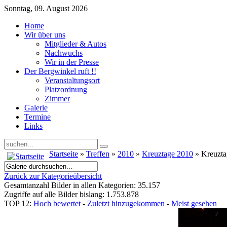
Sonntag, 09. August 2026
Home
Wir über uns
Mitglieder & Autos
Nachwuchs
Wir in der Presse
Der Bergwinkel ruft !!
Veranstaltungsort
Platzordnung
Zimmer
Galerie
Termine
Links
Startseite
»
Treffen
»
2010
»
Kreuztage 2010
» Kreuzt
Zurück zur Kategorieübersicht
Gesamtanzahl Bilder in allen Kategorien: 35.157
Zugriffe auf alle Bilder bislang: 1.753.878
TOP 12:
Hoch bewertet
-
Zuletzt hinzugekommen
-
Meist gesehen