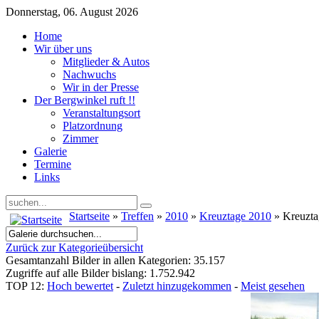
Donnerstag, 06. August 2026
Home
Wir über uns
Mitglieder & Autos
Nachwuchs
Wir in der Presse
Der Bergwinkel ruft !!
Veranstaltungsort
Platzordnung
Zimmer
Galerie
Termine
Links
Startseite
»
Treffen
»
2010
»
Kreuztage 2010
» Kreuzta
Zurück zur Kategorieübersicht
Gesamtanzahl Bilder in allen Kategorien: 35.157
Zugriffe auf alle Bilder bislang: 1.752.942
TOP 12:
Hoch bewertet
-
Zuletzt hinzugekommen
-
Meist gesehen