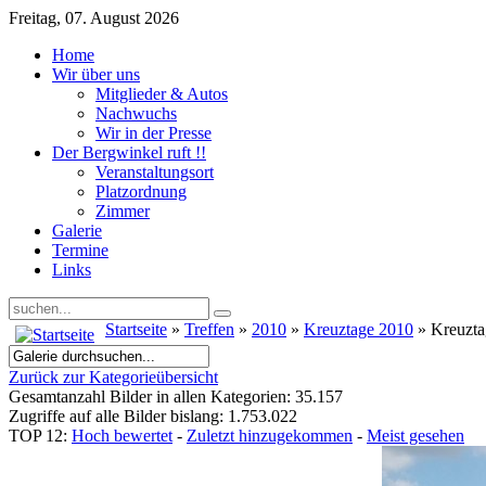
Freitag, 07. August 2026
Home
Wir über uns
Mitglieder & Autos
Nachwuchs
Wir in der Presse
Der Bergwinkel ruft !!
Veranstaltungsort
Platzordnung
Zimmer
Galerie
Termine
Links
Startseite
»
Treffen
»
2010
»
Kreuztage 2010
» Kreuzt
Zurück zur Kategorieübersicht
Gesamtanzahl Bilder in allen Kategorien: 35.157
Zugriffe auf alle Bilder bislang: 1.753.022
TOP 12:
Hoch bewertet
-
Zuletzt hinzugekommen
-
Meist gesehen