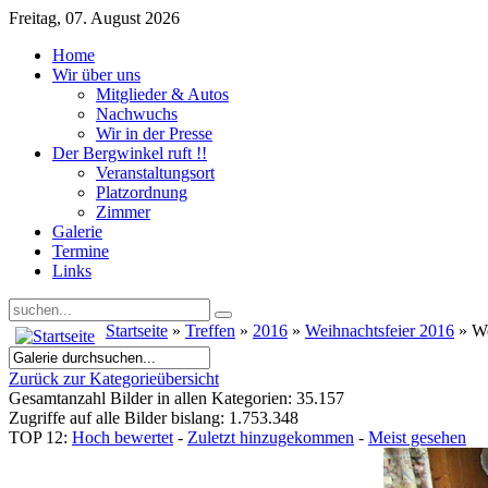
Freitag, 07. August 2026
Home
Wir über uns
Mitglieder & Autos
Nachwuchs
Wir in der Presse
Der Bergwinkel ruft !!
Veranstaltungsort
Platzordnung
Zimmer
Galerie
Termine
Links
Startseite
»
Treffen
»
2016
»
Weihnachtsfeier 2016
» We
Zurück zur Kategorieübersicht
Gesamtanzahl Bilder in allen Kategorien: 35.157
Zugriffe auf alle Bilder bislang: 1.753.348
TOP 12:
Hoch bewertet
-
Zuletzt hinzugekommen
-
Meist gesehen