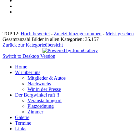
TOP 12:
Hoch bewertet
-
Zuletzt hinzugekommen
-
Meist gesehen
Gesamtanzahl Bilder in allen Kategorien: 35.157
Zurück zur Kategorieübersicht
Switch to Desktop Version
Home
Wir über uns
Mitglieder & Autos
Nachwuchs
Wir in der Presse
Der Bergwinkel ruft !!
Veranstaltungsort
Platzordnung
Zimmer
Galerie
Termine
Links