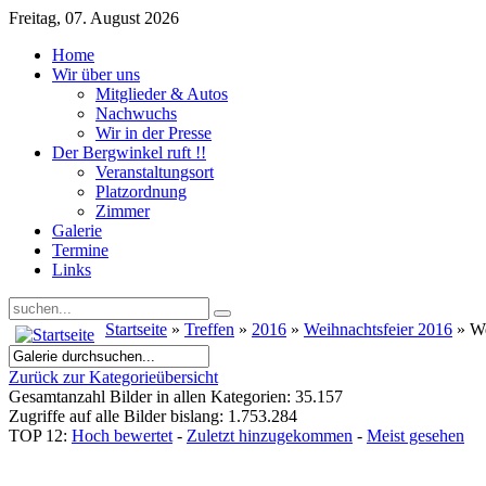
Freitag, 07. August 2026
Home
Wir über uns
Mitglieder & Autos
Nachwuchs
Wir in der Presse
Der Bergwinkel ruft !!
Veranstaltungsort
Platzordnung
Zimmer
Galerie
Termine
Links
Startseite
»
Treffen
»
2016
»
Weihnachtsfeier 2016
» We
Zurück zur Kategorieübersicht
Gesamtanzahl Bilder in allen Kategorien: 35.157
Zugriffe auf alle Bilder bislang: 1.753.284
TOP 12:
Hoch bewertet
-
Zuletzt hinzugekommen
-
Meist gesehen